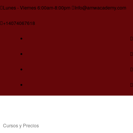
Lunes - Viernes 6:00am-8:00pm
Info@amwacademy.com
+14074067618
Cursos y Precios