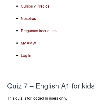
Skip
Cursos y Precios
to
Nosotros
content
Preguntas frecuentes
My AMW
Log In
Quiz 7 – English A1 for kids
This quiz is for logged in users only.